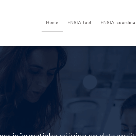
Home
ENSIA tool
ENSIA-coördina
or informatiebeveiliging en datakwalit