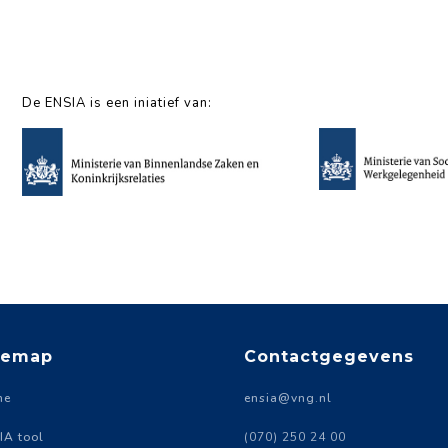
De ENSIA is een iniatief van:
temap
Contactgegevens
me
ensia@vng.nl
IA tool
(070) 250 24 00